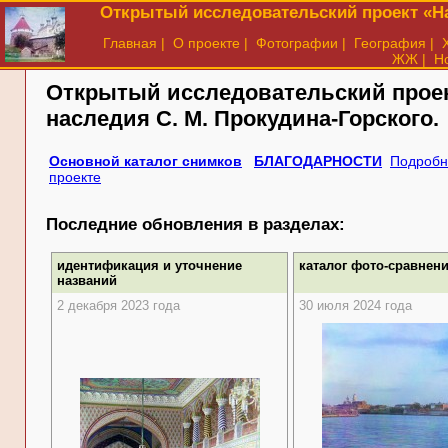
Открытый исследовательский проект «На
Главная
|
О проекте
|
Фотографии
|
География
|
ЖЖ
|
Н
Открытый исследовательский прое
наследия
С. М. Прокудина-Горского.
Основной каталог снимков
БЛАГОДАРНОСТИ
Подробн
проекте
Последние обновления в разделах:
идентификация и уточнение
каталог фото-сравнен
названий
2 декабря 2023 года
30 июля 2024 года