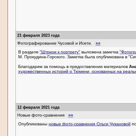
21 февраля 2023 года
Фотографирование Чусовой и Исети.
»»
В разделе
"Штрихи к портрету"
выложена заметка
"Фотогр
М. Прокудина-Горского. Заметка была опубликована в "Сиб
Благодарим за помощь в предоставлении материалов
Ан
художественных историй о Тюмени, основанных на реаль
12 февраля 2021 года
Новые фото-сравнения
»»
Опубликованы
новые фото-сравнения Ольги Чукановой
по