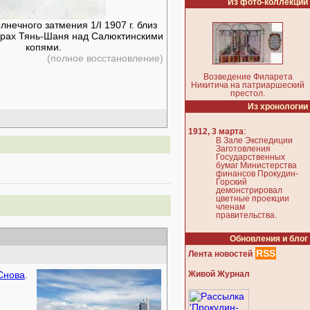
Из фото-коллекции
нечного затмения 1/I 1907 г. близ
горах Тянь-Шаня над Салюктинскими
копями.
(полное восстановление)
Возведение Филарета
Никитича на патриаршеский
престол.
Из хронологии
:
1912, 3 марта
В Зале Экспедиции
Заготовления
Государственных
бумаг Министерства
финансов Прокудин-
Горский
демонстрировал
цветные проекции
членам
правительства.
Обновления и блог
RSS
Лента новостей
Снова
.
Живой Журнал