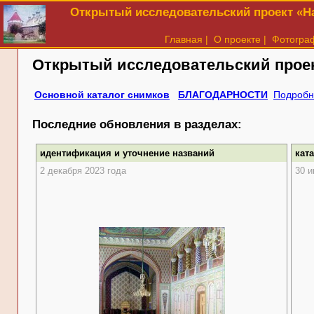
Открытый исследовательский проект «На
Главная
|
О проекте
|
Фотогра
Открытый исследовательский прое
Основной каталог снимков
БЛАГОДАРНОСТИ
Подробн
Последние обновления в разделах:
идентификация и уточнение названий
кат
2 декабря 2023 года
30 и