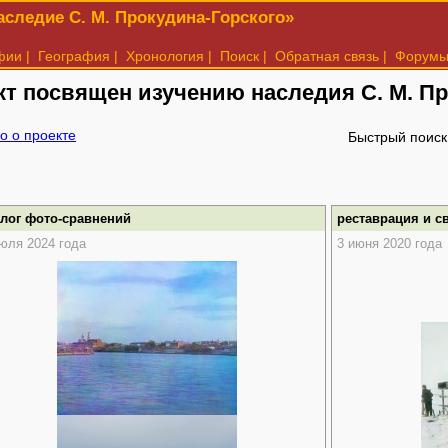
следие С. М. Прокудина-Горского»
фии
|
География
|
Хронология
|
Поиск
|
Обратная связь
|
Форум
кт посвящен изучению наследия
С. М. П
о о проекте
Быстрый поиск
алог фото-сравнений
реставрация и с
юля 2024 года
3 июня 2020 года