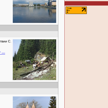
твии С.
" —