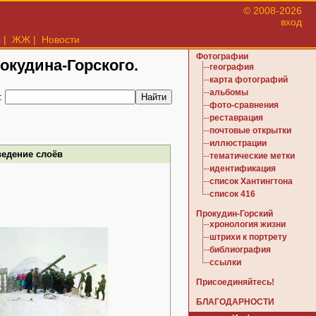
© 2008-2026
вход
ы
|
ЖЖ
|
Новости
Фотографии
рокудина-Горского.
география
карта фотографий
альбомы
:
фото-сравнения
реставрация
почтовые открытки
иллюстрации
ведение слоёв
тематические метки
идентификация
список Хантингтона
список 416
Прокудин-Горский
хронология жизни
штрихи к портрету
библиография
ссылки
Присоединяйтесь!
БЛАГОДАРНОСТИ