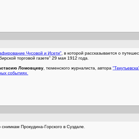
афирование Чусовой и Исети"
, в которой рассказывается о путешес
ирской торговой газете" 29 мая 1912 года.
астасию Ломовцеву
, тюменского журналиста, автора
"Текутьевска
ных событиях.
 снимкам Прокудина-Горского в Суздале.