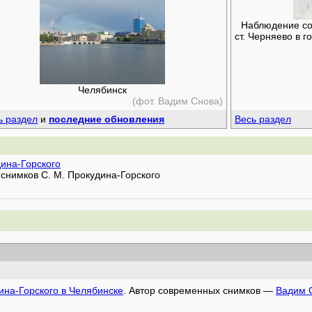
Наблюдение сол
ст. Черняево в 
Челябинск
(фот. Вадим Снова)
ь раздел
и
последние обновления
Весь раздел
дина-Горского
снимков С. М. Прокудина-Горского
ина-Горского в Челябинске
. Автор современных снимков —
Вадим 