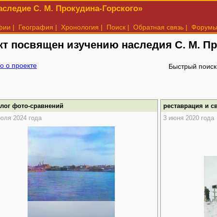
следие С. М. Прокудина-Горского»
фии
|
География
|
Хронология
|
Поиск
|
Обратная связь
|
Форум
кт посвящен изучению наследия
С. М. П
о о проекте
Быстрый поиск
алог фото-сравнений
реставрация и с
юля 2024 года
3 июня 2020 года