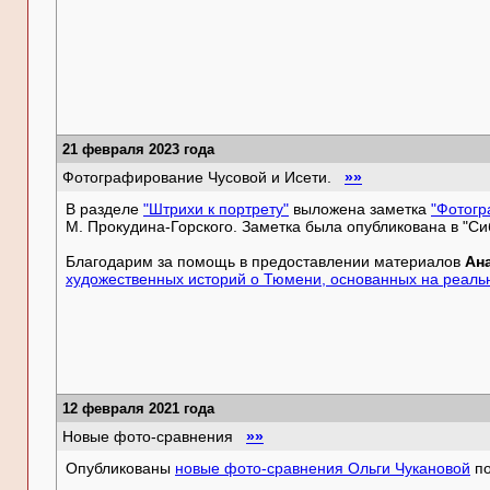
21 февраля 2023 года
Фотографирование Чусовой и Исети.
»»
В разделе
"Штрихи к портрету"
выложена заметка
"Фотогр
М. Прокудина-Горского. Заметка была опубликована в "Сиб
Благодарим за помощь в предоставлении материалов
Ан
художественных историй о Тюмени, основанных на реаль
12 февраля 2021 года
Новые фото-сравнения
»»
Опубликованы
новые фото-сравнения Ольги Чукановой
по