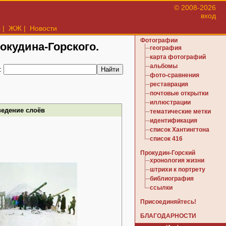
© 2008-2026
вход
ы
|
ЖЖ
|
Новости
Фотографии
рокудина-Горского.
география
карта фотографий
альбомы
:
фото-сравнения
реставрация
почтовые открытки
иллюстрации
ведение слоёв
тематические метки
идентификация
список Хантингтона
список 416
Прокудин-Горский
хронология жизни
штрихи к портрету
библиография
ссылки
Присоединяйтесь!
БЛАГОДАРНОСТИ