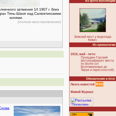
Из фото-коллекции
нечного затмения 1/I 1907 г. близ
горах Тянь-Шаня над Салюктинскими
копями.
(полное восстановление)
Земский мост у водопада
Кивач.
Из хронологии
:
1910, май - лето
Прокудин-Горский
фотографирует места
по Волге (от
Волговерховья до
Твери и окрестностей).
Обновления и блог
RSS
Лента новостей
Живой Журнал
Снова
.