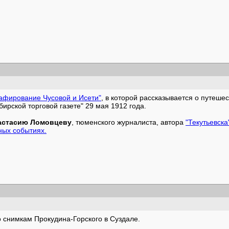
афирование Чусовой и Исети"
, в которой рассказывается о путешес
ирской торговой газете" 29 мая 1912 года.
астасию Ломовцеву
, тюменского журналиста, автора
"Текутьевска
ных событиях.
 снимкам Прокудина-Горского в Суздале.