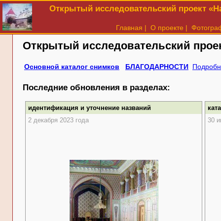
Открытый исследовательский проект «На
Главная
|
О проекте
|
Фотогра
Открытый исследовательский прое
Основной каталог снимков
БЛАГОДАРНОСТИ
Подробн
Последние обновления в разделах:
идентификация и уточнение названий
кат
2 декабря 2023 года
30 и