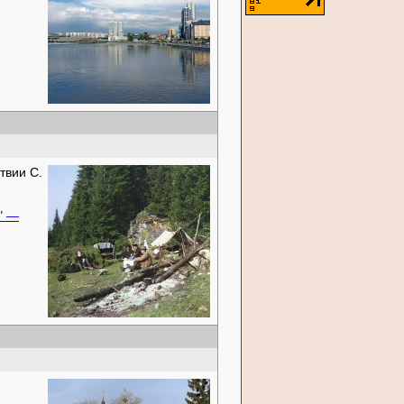
твии С.
" —