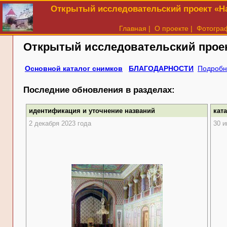
Открытый исследовательский проект «На
Главная
|
О проекте
|
Фотогра
Открытый исследовательский прое
Основной каталог снимков
БЛАГОДАРНОСТИ
Подробн
Последние обновления в разделах:
идентификация и уточнение названий
кат
2 декабря 2023 года
30 и