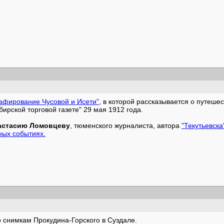
афирование Чусовой и Исети"
, в которой рассказывается о путешес
ирской торговой газете" 29 мая 1912 года.
астасию Ломовцеву
, тюменского журналиста, автора
"Текутьевска
ных событиях.
 снимкам Прокудина-Горского в Суздале.