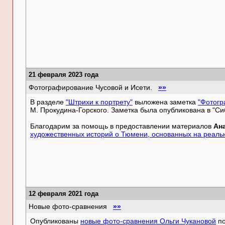
21 февраля 2023 года
Фотографирование Чусовой и Исети.
»»
В разделе
"Штрихи к портрету"
выложена заметка
"Фотогр
М. Прокудина-Горского. Заметка была опубликована в "Сиб
Благодарим за помощь в предоставлении материалов
Ан
художественных историй о Тюмени, основанных на реаль
12 февраля 2021 года
Новые фото-сравнения
»»
Опубликованы
новые фото-сравнения Ольги Чукановой
по