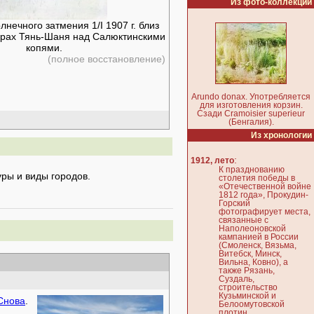
Из фото-коллекции
нечного затмения 1/I 1907 г. близ
горах Тянь-Шаня над Салюктинскими
копями.
(полное восстановление)
Arundo donax. Употребляется
для изготовления корзин.
Сзади Cramoisier superieur
(Бенгалия).
Из хронологии
:
1912, лето
К празднованию
ры и виды городов.
столетия победы в
«Отечественной войне
1812 года», Прокудин-
Горский
фотографирует места,
связанные с
Наполеоновской
кампанией в России
(Смоленск, Вязьма,
Витебск, Минск,
Вильна, Ковно), а
также Рязань,
Суздаль,
строительство
Кузьминской и
Снова
.
Белоомутовской
плотин.