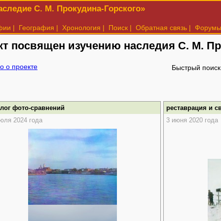
следие С. М. Прокудина-Горского»
фии
|
География
|
Хронология
|
Поиск
|
Обратная связь
|
Форум
кт посвящен изучению наследия
С. М. П
о о проекте
Быстрый поиск
алог фото-сравнений
реставрация и с
юля 2024 года
3 июня 2020 года