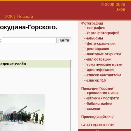
© 2008-2026
вход
ы
|
ЖЖ
|
Новости
Фотографии
рокудина-Горского.
география
карта фотографий
альбомы
:
фото-сравнения
реставрация
почтовые открытки
иллюстрации
ведение слоёв
тематические метки
идентификация
список Хантингтона
список 416
Прокудин-Горский
хронология жизни
штрихи к портрету
библиография
ссылки
Присоединяйтесь!
БЛАГОДАРНОСТИ