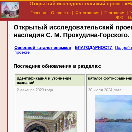
Открытый исследовательский проект «На
Главная
|
О проекте
|
Фотографии
|
География
|
ЖЖ
|
Н
Открытый исследовательский прое
наследия
С. М. Прокудина-Горского.
Основной каталог снимков
БЛАГОДАРНОСТИ
Подробн
проекте
Последние обновления в разделах:
идентификация и уточнение
каталог фото-сравнен
названий
2 декабря 2023 года
30 июля 2024 года