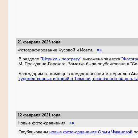
21 февраля 2023 года
Фотографирование Чусовой и Исети.
»»
В разделе
"Штрихи к портрету"
выложена заметка
"Фотогр
М. Прокудина-Горского. Заметка была опубликована в "Сиб
Благодарим за помощь в предоставлении материалов
Ан
художественных историй о Тюмени, основанных на реаль
12 февраля 2021 года
Новые фото-сравнения
»»
Опубликованы
новые фото-сравнения Ольги Чукановой
по