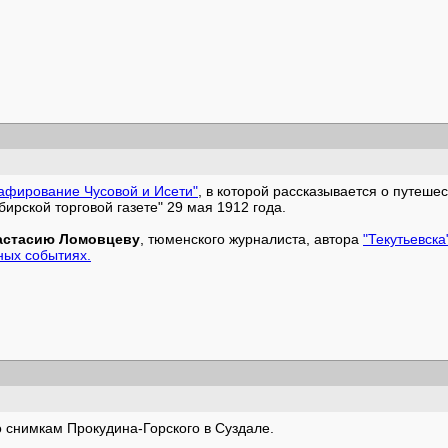
афирование Чусовой и Исети"
, в которой рассказывается о путешес
ирской торговой газете" 29 мая 1912 года.
астасию Ломовцеву
, тюменского журналиста, автора
"Текутьевска
ных событиях.
 снимкам Прокудина-Горского в Суздале.