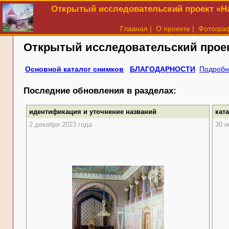
Открытый исследовательский проект «На
Главная
|
О проекте
|
Фотогра
Открытый исследовательский прое
Основной каталог снимков
БЛАГОДАРНОСТИ
Подробн
Последние обновления в разделах:
идентификация и уточнение названий
кат
2 декабря 2023 года
30 и