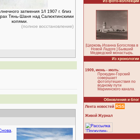
Из фото-коллекции
нечного затмения 1/I 1907 г. близ
горах Тянь-Шаня над Салюктинскими
копями.
(полное восстановление)
[Церковь Иоанна Богослова в
Новой Ладоге.] Бывший
Медведский монастырь.
Из хронологии
:
1909, июнь - июль
Прокудин-Горский
совершает
фотопутешествия по
водному пути
Мариинского канала.
Обновления и блог
RSS
Лента новостей
Живой Журнал
Снова
.