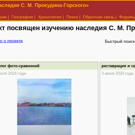
следие С. М. Прокудина-Горского»
фии
|
География
|
Хронология
|
Поиск
|
Обратная связь
|
Форум
кт посвящен изучению наследия
С. М. П
о о проекте
Быстрый поиск
алог фото-сравнений
реставрация и с
юля 2024 года
3 июня 2020 года