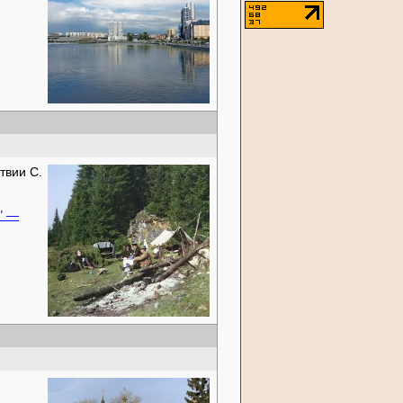
твии С.
" —