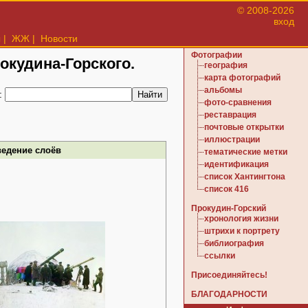
© 2008-2026
вход
ы
|
ЖЖ
|
Новости
Фотографии
рокудина-Горского.
география
карта фотографий
альбомы
:
фото-сравнения
реставрация
почтовые открытки
иллюстрации
ведение слоёв
тематические метки
идентификация
список Хантингтона
список 416
Прокудин-Горский
хронология жизни
штрихи к портрету
библиография
ссылки
Присоединяйтесь!
БЛАГОДАРНОСТИ