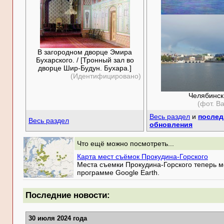
В загородном дворце Эмира
Бухарского. / [Тронный зал во
дворце Шир-Будун. Бухара.]
(Идентифицировано)
Челябинск
(фот. В
Весь раздел
и
послед
Весь раздел
обновления
Что ещё можно посмотреть...
Карта мест съёмок Прокудина-Горского
Места съемки Прокудина-Горского теперь мо
программе Google Earth.
Последние новости:
30 июля 2024 года