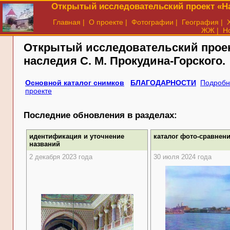
Открытый исследовательский проект «На
Главная
|
О проекте
|
Фотографии
|
География
|
ЖЖ
|
Н
Открытый исследовательский прое
наследия
С. М. Прокудина-Горского.
Основной каталог снимков
БЛАГОДАРНОСТИ
Подробн
проекте
Последние обновления в разделах:
идентификация и уточнение
каталог фото-сравнен
названий
2 декабря 2023 года
30 июля 2024 года