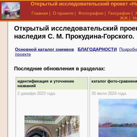
Открытый исследовательский проект «На
Главная
|
О проекте
|
Фотографии
|
География
|
ЖЖ
|
Н
Открытый исследовательский прое
наследия
С. М. Прокудина-Горского.
Основной каталог снимков
БЛАГОДАРНОСТИ
Подробн
проекте
Последние обновления в разделах:
идентификация и уточнение
каталог фото-сравнен
названий
2 декабря 2023 года
30 июля 2024 года