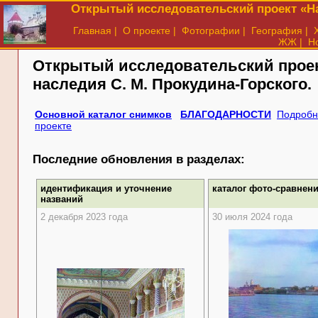
Открытый исследовательский проект «На
Главная
|
О проекте
|
Фотографии
|
География
|
ЖЖ
|
Н
Открытый исследовательский прое
наследия
С. М. Прокудина-Горского.
Основной каталог снимков
БЛАГОДАРНОСТИ
Подробн
проекте
Последние обновления в разделах:
идентификация и уточнение
каталог фото-сравнен
названий
2 декабря 2023 года
30 июля 2024 года