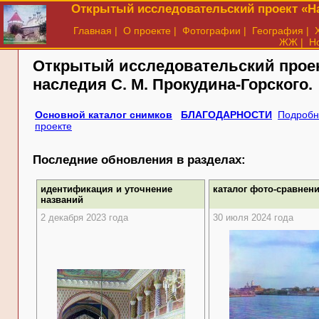
Открытый исследовательский проект «На
Главная
|
О проекте
|
Фотографии
|
География
|
ЖЖ
|
Н
Открытый исследовательский прое
наследия
С. М. Прокудина-Горского.
Основной каталог снимков
БЛАГОДАРНОСТИ
Подробн
проекте
Последние обновления в разделах:
идентификация и уточнение
каталог фото-сравнен
названий
2 декабря 2023 года
30 июля 2024 года