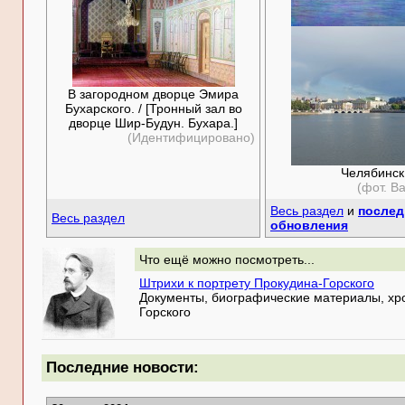
В загородном дворце Эмира
Бухарского. / [Тронный зал во
дворце Шир-Будун. Бухара.]
(Идентифицировано)
Челябинск
(фот. В
Весь раздел
и
послед
Весь раздел
обновления
Что ещё можно посмотреть...
Штрихи к портрету Прокудина-Горского
Документы, биографические материалы, хро
Горского
Последние новости: