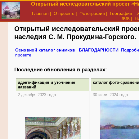
Открытый исследовательский проект «На
Главная
|
О проекте
|
Фотографии
|
География
|
ЖЖ
|
Н
Открытый исследовательский прое
наследия
С. М. Прокудина-Горского.
Основной каталог снимков
БЛАГОДАРНОСТИ
Подробн
проекте
Последние обновления в разделах:
идентификация и уточнение
каталог фото-сравнен
названий
2 декабря 2023 года
30 июля 2024 года