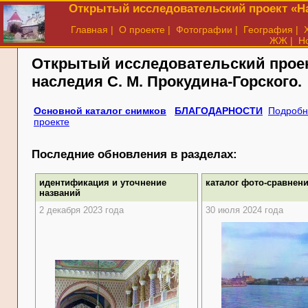
Открытый исследовательский проект «На
Главная
|
О проекте
|
Фотографии
|
География
|
ЖЖ
|
Н
Открытый исследовательский прое
наследия
С. М. Прокудина-Горского.
Основной каталог снимков
БЛАГОДАРНОСТИ
Подробн
проекте
Последние обновления в разделах:
идентификация и уточнение
каталог фото-сравнен
названий
2 декабря 2023 года
30 июля 2024 года