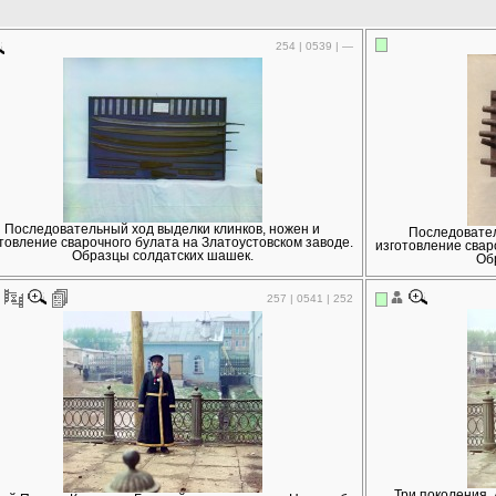
254 | 0539 | —
Последовательный ход выделки клинков, ножен и
Последовател
товление сварочного булата на Златоустовском заводе.
изготовление свар
Образцы солдатских шашек.
Об
257 | 0541 | 252
Три поколения. 