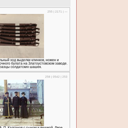
255 | 2171 | —
ьный ход выделки клинков, ножен и
очного булата на Златоустовском заводе.
разцы солдатских шашек.
258 | 0542 | 253
А. П. Калганов с сыном и внучкой. Двое