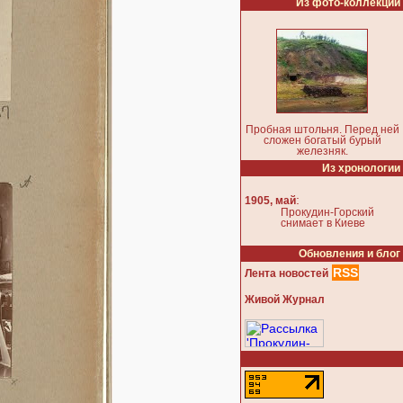
Из фото-коллекции
Пробная штольня. Перед ней
сложен богатый бурый
железняк.
Из хронологии
:
1905, май
Прокудин-Горский
снимает в Киеве
Обновления и блог
RSS
Лента новостей
Живой Журнал