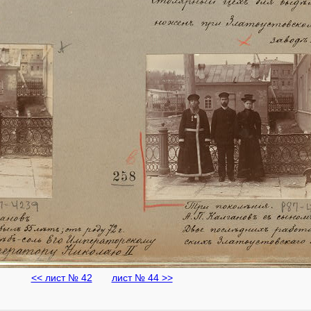
<< лист № 42
лист № 44 >>