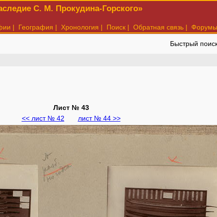
следие С. М. Прокудина-Горского»
фии
|
География
|
Хронология
|
Поиск
|
Обратная связь
|
Форум
Быстрый поис
Лист № 43
<< лист № 42
лист № 44 >>