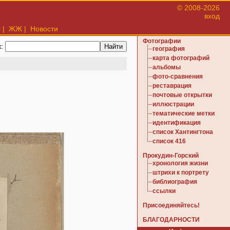
© 2008-2026
вход
ы
|
ЖЖ
|
Новости
Фотографии
к:
география
карта фотографий
альбомы
фото-сравнения
реставрация
почтовые открытки
иллюстрации
тематические метки
идентификация
список Хантингтона
список 416
Прокудин-Горский
хронология жизни
штрихи к портрету
библиография
ссылки
Присоединяйтесь!
БЛАГОДАРНОСТИ