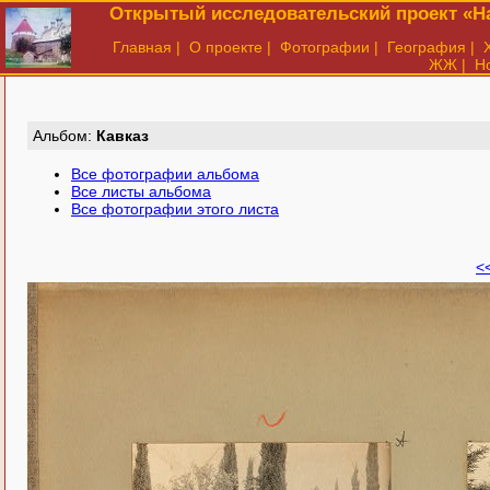
Открытый исследовательский проект «На
Главная
|
О проекте
|
Фотографии
|
География
|
ЖЖ
|
Н
Aльбом:
Кавказ
Все фотографии альбома
Все листы альбома
Все фотографии этого листа
<