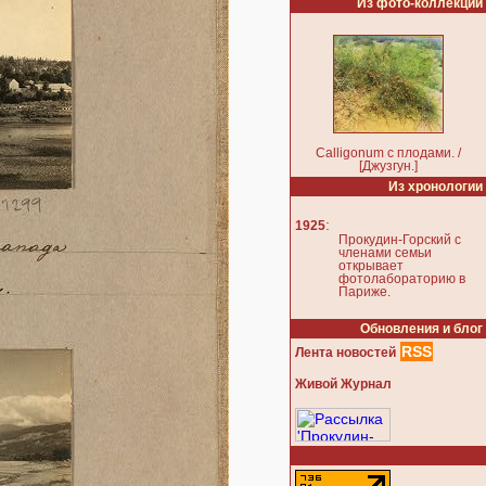
Из фото-коллекции
Calligonum с плодами. /
[Джузгун.]
Из хронологии
:
1925
Прокудин-Горский с
членами семьи
открывает
фотолабораторию в
Париже.
Обновления и блог
RSS
Лента новостей
Живой Журнал