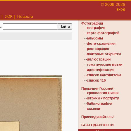
© 2008-2026
вход
ы
|
ЖЖ
|
Новости
Фотографии
к:
география
карта фотографий
альбомы
фото-сравнения
реставрация
почтовые открытки
иллюстрации
тематические метки
идентификация
список Хантингтона
список 416
Прокудин-Горский
хронология жизни
штрихи к портрету
библиография
ссылки
Присоединяйтесь!
БЛАГОДАРНОСТИ