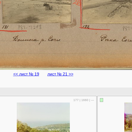
<< лист № 19
лист № 21 >>
177 | 1660 | —