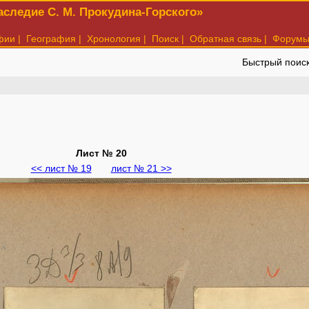
следие С. М. Прокудина-Горского»
фии
|
География
|
Хронология
|
Поиск
|
Обратная связь
|
Форум
Быстрый поис
Лист № 20
<< лист № 19
лист № 21 >>