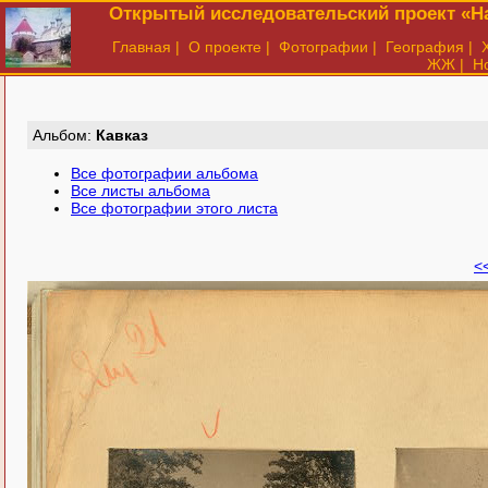
Открытый исследовательский проект «На
Главная
|
О проекте
|
Фотографии
|
География
|
ЖЖ
|
Н
Aльбом:
Кавказ
Все фотографии альбома
Все листы альбома
Все фотографии этого листа
<