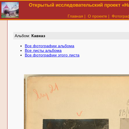
Открытый исследовательский проект «На
Главная
|
О проекте
|
Фотогра
Aльбом:
Кавказ
Все фотографии альбома
Все листы альбома
Все фотографии этого листа