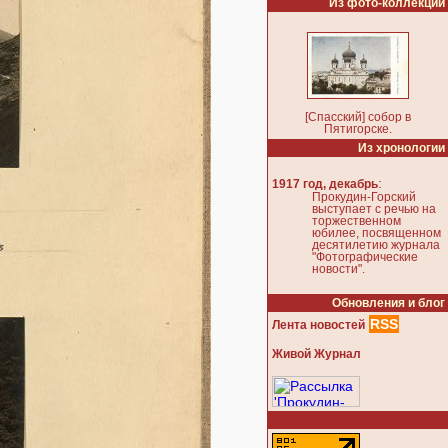
Из фото-коллекции
[Спасский] собор в
Пятигорске.
Из хронологии
:
1917 год, декабрь
Прокудин-Горский
выступает с речью на
торжественном
юбилее, посвященном
десятилетию журнала
"Фотографические
новости".
Обновления и блог
RSS
Лента новостей
Живой Журнал