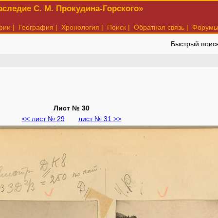
следие С. М. Прокудина-Горского»
фии
|
География
|
Хронология
|
Поиск
|
Обратная связь
|
Форум
Быстрый поис
Лист № 30
<< лист № 29
лист № 31 >>