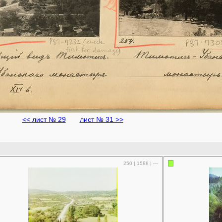
<< лист № 29
лист № 31 >>
250 | 1588 | —