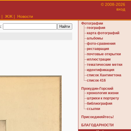
© 2008-2026
вход
ы
|
ЖЖ
|
Новости
Фотографии
к:
география
карта фотографий
альбомы
фото-сравнения
реставрация
почтовые открытки
иллюстрации
тематические метки
идентификация
список Хантингтона
список 416
Прокудин-Горский
хронология жизни
штрихи к портрету
библиография
ссылки
Присоединяйтесь!
БЛАГОДАРНОСТИ