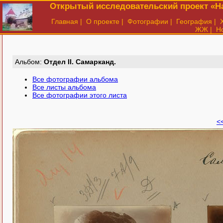
Открытый исследовательский проект «На
Главная
|
О проекте
|
Фотографии
|
География
|
ЖЖ
|
Н
Aльбом:
Отдел II. Самарканд.
Все фотографии альбома
Все листы альбома
Все фотографии этого листа
<