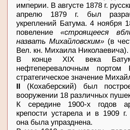
империи. В августе 1878 г. русс
апрелю 1879 г. был разра
укреплений Батума. 4 ноября 
повеление
«строящееся вбл
назвать Михайловским»
(в чес
Вел. кн. Михаила Николаевича).
В конце XIX века Батум
нефтеперевалочным портом 
стратегическое значение Михай
II
(Кохаберский) был постро
вооружении 18 различных пушек
К середине 1900-х годов а
крепости устарела и в 1909 г
она была упразднена.