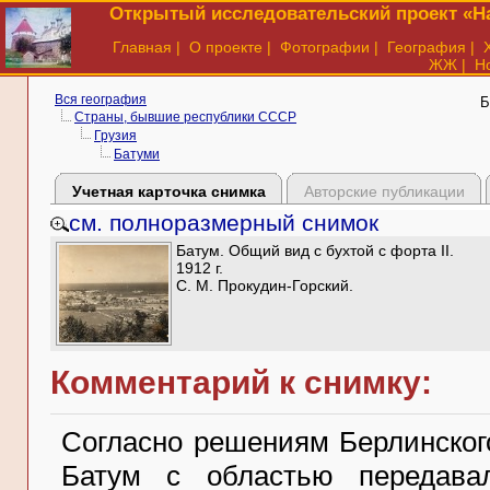
Открытый исследовательский проект «На
Главная
|
О проекте
|
Фотографии
|
География
|
ЖЖ
|
Н
Вся география
Б
Страны, бывшие республики СССР
Грузия
Батуми
Учетная карточка снимка
Авторские публикации
см. полноразмерный снимок
Батум. Общий вид с бухтой с форта II.
1912 г.
С. М. Прокудин-Горский.
Комментарий к снимку:
Согласно решениям Берлинского 
Батум с областью передава