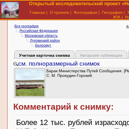
Открытый исследовательский проект «На
Главная
|
О проекте
|
Фотографии
|
География
|
ЖЖ
|
Н
Вся география
Б
Российская Федерация
Московская область
Луховицкий район
Белоомут
Учетная карточка снимка
Авторские публикации
см. полноразмерный снимок
Барак Министерства Путей Сообщения. [Ре
С. М. Прокудин-Горский.
Комментарий к снимку:
Более 12 тыс. рублей израсход