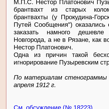
М.П.С. Нестор Платонович Пузы
брантвахт из старых колом
брантвахты (у Прокудина-Горс
Путей Сообщения") оказались 
заказать намного дешевле
Новгорода, а не в Рязане, как в
Нестор Платонович.
Одна из причин такой бесхо
игнорирование Пузыревским ст
По материалам стенограммы 
апреля 1912 г.
См. обсуждение (№ 18223)