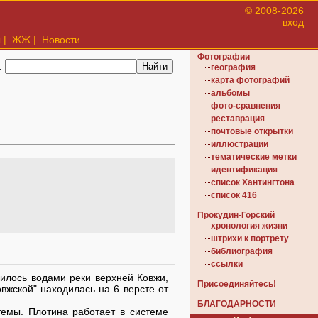
© 2008-2026
вход
ы
|
ЖЖ
|
Новости
Фотографии
:
география
карта фотографий
альбомы
фото-сравнения
реставрация
почтовые открытки
иллюстрации
тематические метки
идентификация
список Хантингтона
список 416
Прокудин-Горский
хронология жизни
штрихи к портрету
библиография
ссылки
илось водами реки верхней Ковжи,
Присоединяйтесь!
вжской" находилась на 6 версте от
БЛАГОДАРНОСТИ
емы. Плотина работает в системе