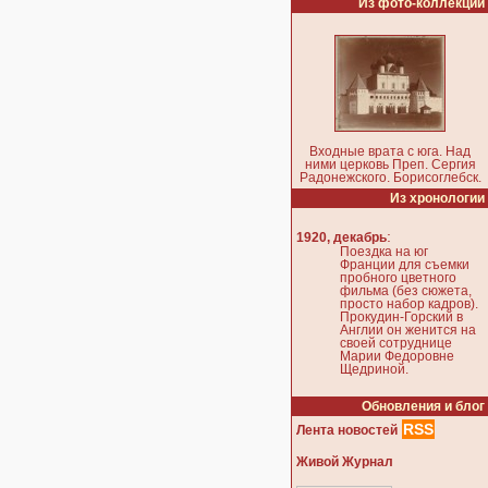
Из фото-коллекции
Входные врата с юга. Над
ними церковь Преп. Сергия
Радонежского. Борисоглебск.
Из хронологии
:
1920, декабрь
Поездка на юг
Франции для съемки
пробного цветного
фильма (без сюжета,
просто набор кадров).
Прокудин-Горский в
Англии он женится на
своей сотруднице
Марии Федоровне
Щедриной.
Обновления и блог
RSS
Лента новостей
Живой Журнал