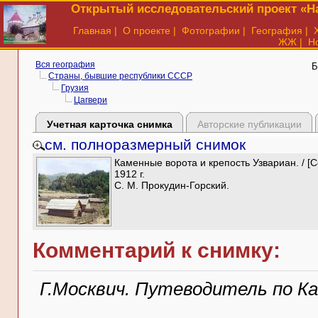
Открытый исследовательский проект «На
Главная
|
О проекте
|
Фотографии
|
География
|
ЖЖ
|
Н
Вся география
Б
Страны, бывшие республики СССР
Грузия
Цагвери
Учетная карточка снимка
Авторские публикации
см. полноразмерный снимок
Каменные ворота и крепость Узвариан. / [С
1912 г.
С. М. Прокудин-Горский.
Комментарий к снимку:
Г.Москвич. Путеводитель по Кав