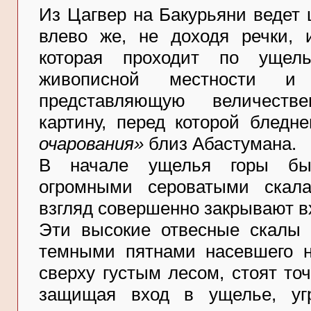
Из Цагвер на Бакурьяни ведет 
влево же, не доходя речки, и
которая проходит по ущел
живописной местности и
представляющую величеств
картину, перед которой блед
очарования»
близ Абастумана.
В начале ущелья горы быс
огромными сероватыми скал
взгляд совершенно закрывают в
Эти высокие отвесные скалы 
темными пятнами насевшего 
сверху густым лесом, стоят то
защищая вход в ущелье, угр