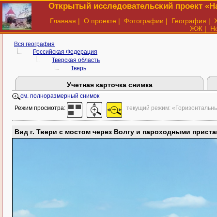
Открытый исследовательский проект «На
Главная
|
О проекте
|
Фотографии
|
География
|
ЖЖ
|
Н
Вся география
Российская Федерация
Тверская область
Тверь
Учетная карточка снимка
см. полноразмерный снимок
Режим просмотра:
текущий режим: «Горизонтальн
Вид г. Твери с мостом через Волгу и пароходными приста