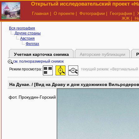
Открытый исследовательский проект «На
Главная
|
О проекте
|
Фотографии
|
География
|
ЖЖ
|
Н
Вся география
Другие страны
Австрия
Филлах
Учетная карточка снимка
Авторские публикации
Р
см. полноразмерный снимок
Режим просмотра:
текущий режим: «Вертикальный
На Дунае. / [Вид на Драву и дом художников Вильродеров
фот. Прокудин-Горский