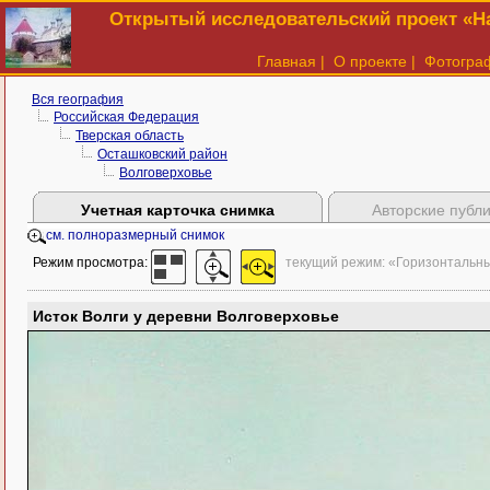
Открытый исследовательский проект «На
Главная
|
О проекте
|
Фотогра
Вся география
Российская Федерация
Тверская область
Осташковский район
Волговерховье
Учетная карточка снимка
Авторские публ
см. полноразмерный снимок
Режим просмотра:
текущий режим: «Горизонтальн
Исток Волги у деревни Волговерховье