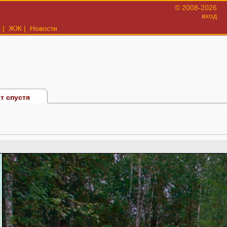
© 2008-2026
вход
ы
|
ЖЖ
|
Новости
ет спустя