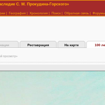
следие С. М. Прокудина-Горского»
фии
|
География
|
Хронология
|
Поиск
|
Обратная связь
|
Форум
икации
Реставрация
На карте
100 л
ый просмотр»