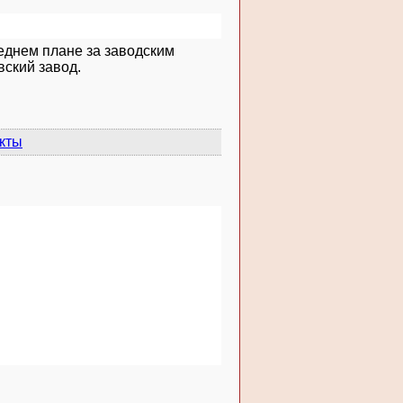
реднем плане за заводским
вский завод.
кты