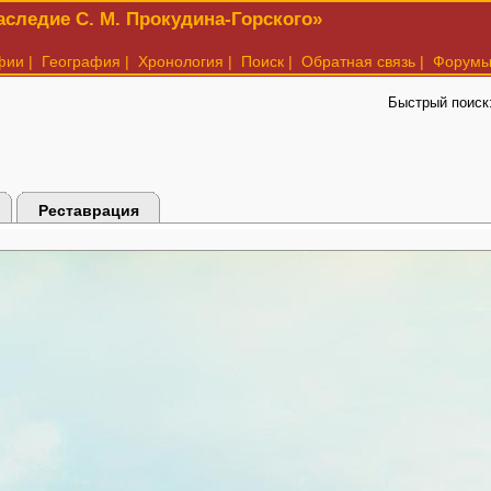
следие С. М. Прокудина-Горского»
фии
|
География
|
Хронология
|
Поиск
|
Обратная связь
|
Форум
Быстрый поиск
Реставрация