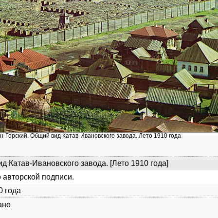
н-Горский. Общий вид Катав-Ивановского завода. Лето 1910 года
д Катав-Ивановского завода. [Лето 1910 года]
 авторской подписи.
0 года
ано