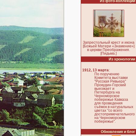
Из фото-коллекции
Запрестольный крест и икона
[Божьей Матери «Знамение»]
в церкви Преображения.
[Пидьма.]
Из хронологии
:
1912, 13 марта
По поручению
Комитета выставки
"Русская Ривьера"
Прокудин-Горский
выезжает и
Петербурга на
Черноморское
побережье Кавказа
для проведения
съёмок в натуральных
цветах "со всего
достопримечательного
на Черноморском
побережье".
Обновления и блог