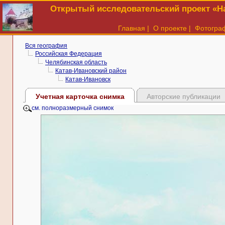
Открытый исследовательский проект «На
Главная
|
О проекте
|
Фотогра
Вся география
Российская Федерация
Челябинская область
Катав-Ивановский район
Катав-Ивановск
Учетная карточка снимка
Авторские публикации
см. полноразмерный снимок