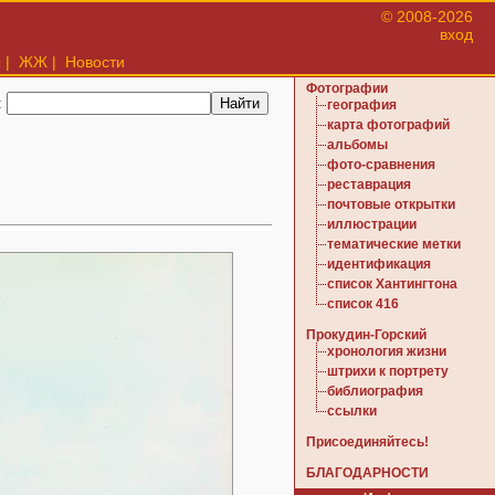
© 2008-2026
вход
ы
|
ЖЖ
|
Новости
Фотографии
:
география
карта фотографий
альбомы
фото-сравнения
реставрация
почтовые открытки
иллюстрации
тематические метки
идентификация
список Хантингтона
список 416
Прокудин-Горский
хронология жизни
штрихи к портрету
библиография
ссылки
Присоединяйтесь!
БЛАГОДАРНОСТИ