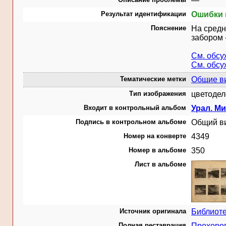
—
Результат идентификации
Ошибки 
Пояснение
На средн
забором 
См. обсу
См. обсу
Тематические метки
Общие в
Тип изображения
цветодел
Входит в контрольный альбом
Урал. Ми
Подпись в контрольном альбоме
Общий ви
Номер на конверте
4349
Номер в альбоме
350
Лист в альбоме
Источник оригинала
Библиот
Полная реставрация
Прохоро