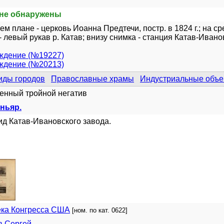
не обнаружены
ем плане - церковь Иоанна Предтечи, постр. в 1824 г.; на с
- левый рукав р. Катав; внизу снимка - станция Катав-Ивано
ждение (№19227)
ждение (№20213)
иды городов
Православные храмы
Индустриальные объе
енный тройной негатив
ньяр.
д Катав-Ивановского завода.
ека Конгресса США
[ном. по кат. 0622]
в Сергей