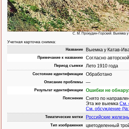
С. М. Прокудин-Горский. Выемка у
Учетная карточка снимка:
Название
Выемка у Катав-Ива
Примечание к названию
Согласно авторской
Период съемки
Лето 1910 года
Состояние идентификации
Обработано
Описание проблемы
—
Результат идентификации
Ошибки не обнар
Пояснение
Снято по направле
Эта же выемка
См.
См. обсуждение (№
Тематические метки
Российские железн
Тип изображения
цветоделенный тро