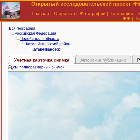
Открытый исследовательский проект «На
Главная
|
О проекте
|
Фотографии
|
География
|
ЖЖ
|
Н
Вся география
Российская Федерация
Челябинская область
Катав-Ивановский район
Катав-Ивановск
Учетная карточка снимка
Авторские публикации
Р
см. полноразмерный снимок