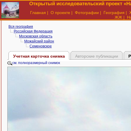
Открытый исследовательский проект «На
Главная
|
О проекте
|
Фотографии
|
География
|
ЖЖ
|
Н
Вся география
Российская Федерация
Московская область
Можайский район
Семеновское
Учетная карточка снимка
Авторские публикации
Р
см. полноразмерный снимок