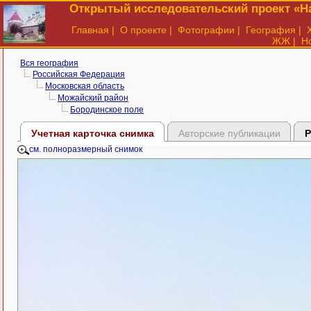
Открытый исследовательский проект «На
Главная
|
О проекте
|
Фотографии
|
География
|
ЖЖ
|
Н
Вся география
Российская Федерация
Московская область
Можайский район
Бородинское поле
Учетная карточка снимка
Авторские публикации
Р
см. полноразмерный снимок