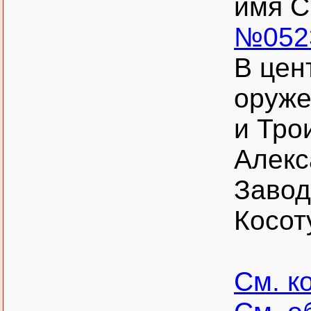
имя С
№052
В цен
оруже
и Тро
Алекс
Завод
Косот
См. к