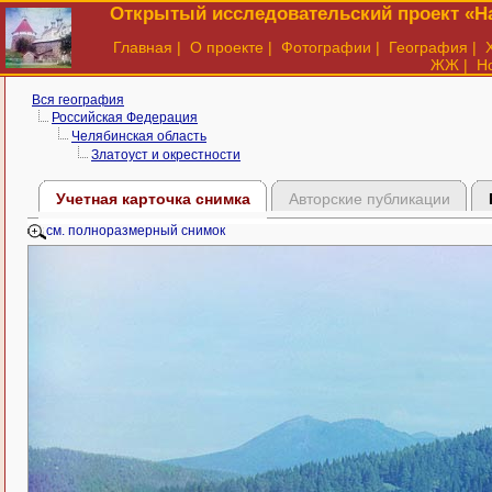
Открытый исследовательский проект «На
Главная
|
О проекте
|
Фотографии
|
География
|
ЖЖ
|
Н
Вся география
Российская Федерация
Челябинская область
Златоуст и окрестности
Учетная карточка снимка
Авторские публикации
см. полноразмерный снимок