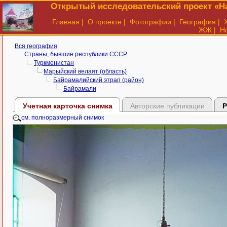
Открытый исследовательский проект «На
Главная
|
О проекте
|
Фотографии
|
География
|
ЖЖ
|
Н
Вся география
Страны, бывшие республики СССР
Туркменистан
Марыйский велаят (область)
Байрамалийский этрап (район)
Байрамали
Учетная карточка снимка
Авторские публикации
Р
см. полноразмерный снимок