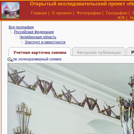
Открытый исследовательский проект «На
Главная
|
О проекте
|
Фотографии
|
География
|
ЖЖ
|
Н
Вся география
Российская Федерация
Челябинская область
Златоуст и окрестности
Учетная карточка снимка
Авторские публикации
Р
см. полноразмерный снимок