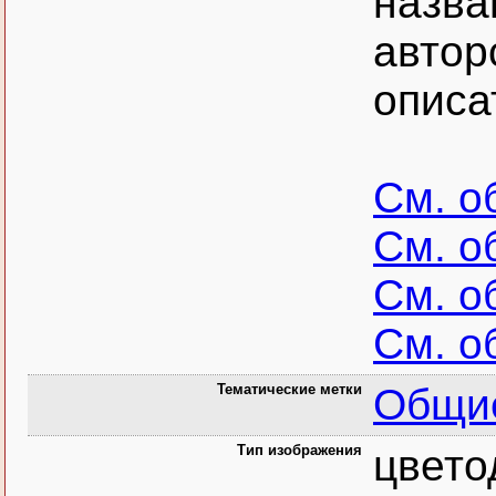
назва
автор
описа
См. о
См. о
См. о
См. о
Тематические метки
Общие
Тип изображения
цвето