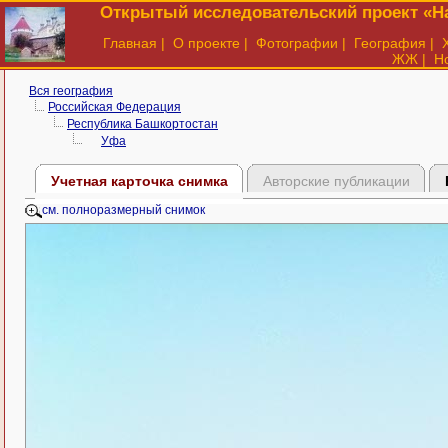
Открытый исследовательский проект «На
Главная
|
О проекте
|
Фотографии
|
География
|
ЖЖ
|
Н
Вся география
Российская Федерация
Республика Башкортостан
Уфа
Учетная карточка снимка
Авторские публикации
см. полноразмерный снимок