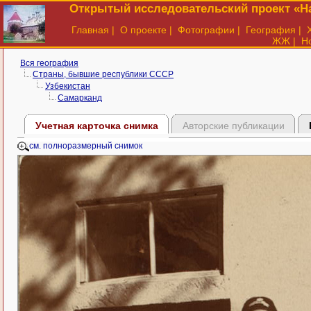
Открытый исследовательский проект «На
Главная
|
О проекте
|
Фотографии
|
География
|
ЖЖ
|
Н
Вся география
Страны, бывшие республики СССР
Узбекистан
Самарканд
Учетная карточка снимка
Авторские публикации
см. полноразмерный снимок