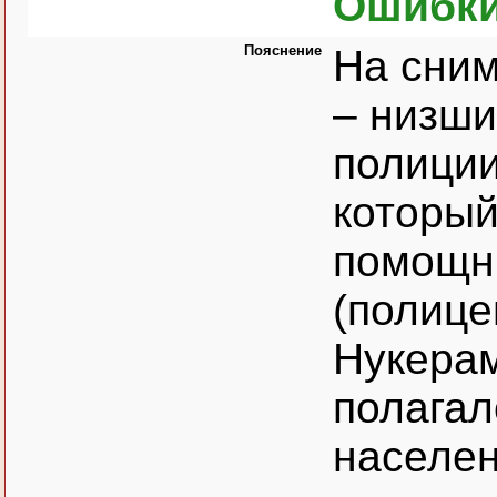
Ошибки
Пояснение
На сним
– низши
полиции
который
помощн
(полице
Нукера
полагал
населен