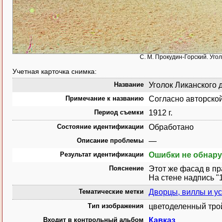
С. М. Прокудин-Горский. Угол
Учетная карточка снимка:
Название
Уголок Ликанского д
Примечание к названию
Согласно авторской
Период съемки
1912 г.
Состояние идентификации
Обработано
Описание проблемы
—
Результат идентификации
Ошибки не обнар
Пояснение
Этот же фасад в п
На стене надпись "1
Тематические метки
Дворцы, виллы и у
Тип изображения
цветоделенный тро
Входит в контрольный альбом
Кавказ