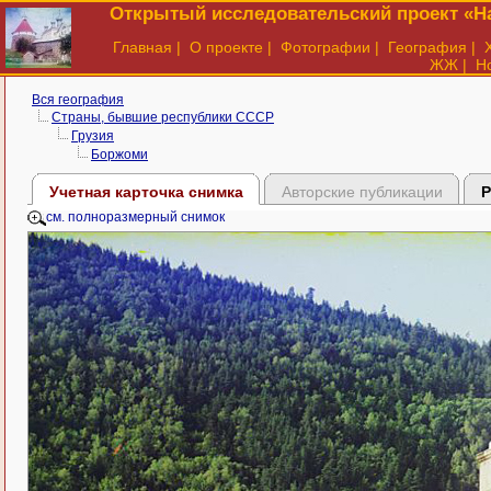
Открытый исследовательский проект «На
Главная
|
О проекте
|
Фотографии
|
География
|
ЖЖ
|
Н
Вся география
Страны, бывшие республики СССР
Грузия
Боржоми
Учетная карточка снимка
Авторские публикации
Р
см. полноразмерный снимок