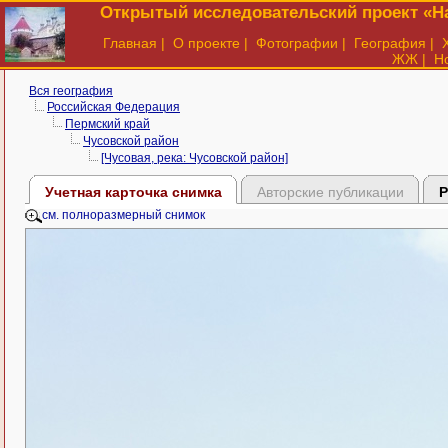
Открытый исследовательский проект «На
Главная
|
О проекте
|
Фотографии
|
География
|
ЖЖ
|
Н
Вся география
Российская Федерация
Пермский край
Чусовской район
[Чусовая, река: Чусовской район]
Учетная карточка снимка
Авторские публикации
Р
см. полноразмерный снимок