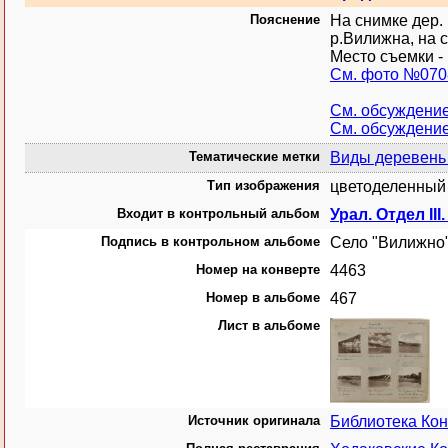
Пояснение
На снимке дер.
р.Вилижна, на с
Место съемки - 
См. фото №070
См. обсуждени
См. обсуждени
Тематические метки
Виды деревень 
Тип изображения
цветоделенный 
Входит в контрольный альбом
Урал. Отдел II
Подпись в контрольном альбоме
Село "Вилижно"
Номер на конверте
4463
Номер в альбоме
467
Лист в альбоме
Источник оригинала
Библиотека Ко