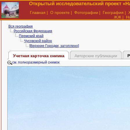
Открытый исследовательский проект «На
Главная
|
О проекте
|
Фотографии
|
География
|
ЖЖ
|
Н
Вся география
Российская Федерация
Пермский край
Чусовской район
[Верхние Городки, затоплено]
Учетная карточка снимка
Авторские публикации
Р
см. полноразмерный снимок