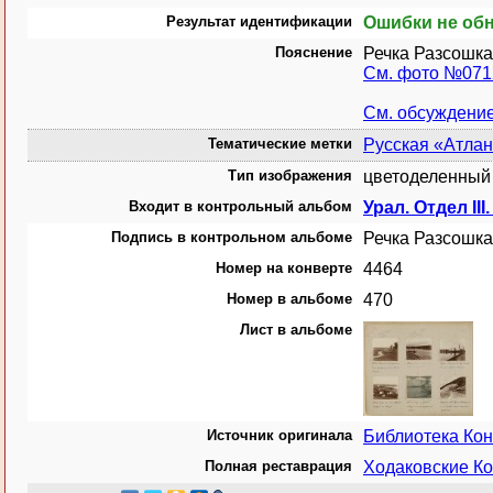
Результат идентификации
Ошибки не об
Пояснение
Речка Разсошка
См. фото №071
См. обсуждени
Тематические метки
Русская «Атла
Тип изображения
цветоделенный 
Входит в контрольный альбом
Урал. Отдел II
Подпись в контрольном альбоме
Речка Разсошка
Номер на конверте
4464
Номер в альбоме
470
Лист в альбоме
Источник оригинала
Библиотека Ко
Полная реставрация
Ходаковские Ко