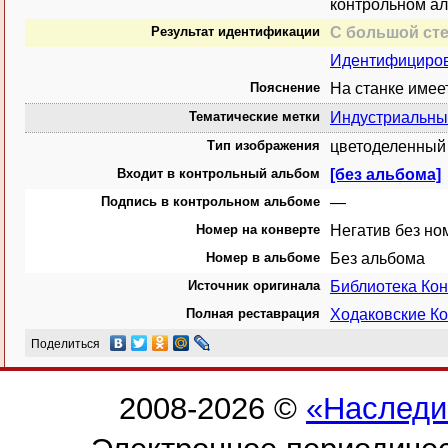
контрольном а
Результат идентификации
С большой ст
Идентифицирова
Пояснение
На станке имеет
Тематические метки
Индустриальны
Тип изображения
цветоделенный 
Входит в контрольный альбом
[без альбома]
Подпись в контрольном альбоме
—
Номер на конверте
Негатив без но
Номер в альбоме
Без альбома
Источник оригинала
Библиотека Ко
Полная реставрация
Ходаковские Ко
Поделиться
2008-2026 ©
«Наследи