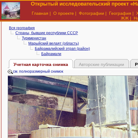
Открытый исследовательский проект «На
Главная
|
О проекте
|
Фотографии
|
География
|
ЖЖ
|
Н
Вся география
Страны, бывшие республики СССР
Туркменистан
Марыйский велаят (область)
Байрамалийский этрап (район)
Байрамали
Учетная карточка снимка
Авторские публикации
Р
см. полноразмерный снимок