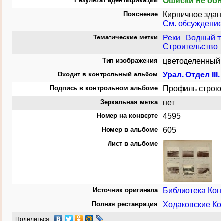
Результат идентификации
Ошибки не об
Пояснение
Кирпичное здан
См. обсуждени
Тематические метки
Реки
Водный т
Строительство
Тип изображения
цветоделенный 
Входит в контрольный альбом
Урал. Отдел II
Подпись в контрольном альбоме
Профиль строю
Зеркальная метка
нет
Номер на конверте
4595
Номер в альбоме
605
Лист в альбоме
Источник оригинала
Библиотека Ко
Полная реставрация
Ходаковские Ко
Поделиться