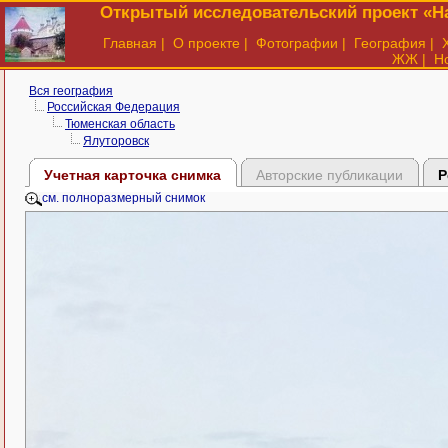
Открытый исследовательский проект «На
Главная
|
О проекте
|
Фотографии
|
География
|
ЖЖ
|
Н
Вся география
Российская Федерация
Тюменская область
Ялуторовск
Учетная карточка снимка
Авторские публикации
Р
см. полноразмерный снимок