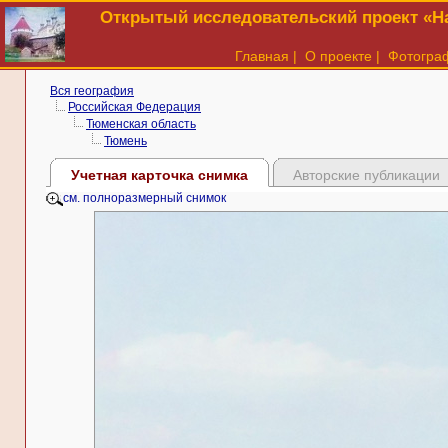
Открытый исследовательский проект «На
Главная
|
О проекте
|
Фотогра
Вся география
Российская Федерация
Тюменская область
Тюмень
Учетная карточка снимка
Авторские публикации
см. полноразмерный снимок