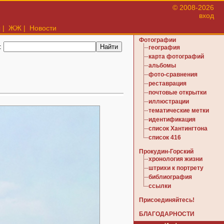
© 2008-2026
вход
ы
|
ЖЖ
|
Новости
Фотографии
:
география
карта фотографий
альбомы
фото-сравнения
реставрация
почтовые открытки
иллюстрации
тематические метки
идентификация
список Хантингтона
список 416
Прокудин-Горский
хронология жизни
штрихи к портрету
библиография
ссылки
Присоединяйтесь!
БЛАГОДАРНОСТИ