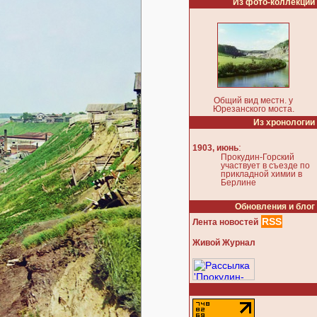
Из фото-коллекции
Общий вид местн. у
Юрезанского моста.
Из хронологии
:
1903, июнь
Прокудин-Горский
участвует в съезде по
прикладной химии в
Берлине
Обновления и блог
RSS
Лента новостей
Живой Журнал