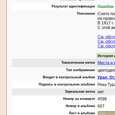
Результат идентификации
Ошибки 
Пояснение
Снято по
на право
В 1917 г
С этой ж
См. обс
См. обс
См. обс
История 
Тематические метки
Места и 
Тип изображения
цветодел
Входит в контрольный альбом
Урал. От
Подпись в контрольном альбоме
Река Тура
Зеркальная метка
нет
Номер на конверте
4596
Номер в альбоме
607
Лист в альбоме