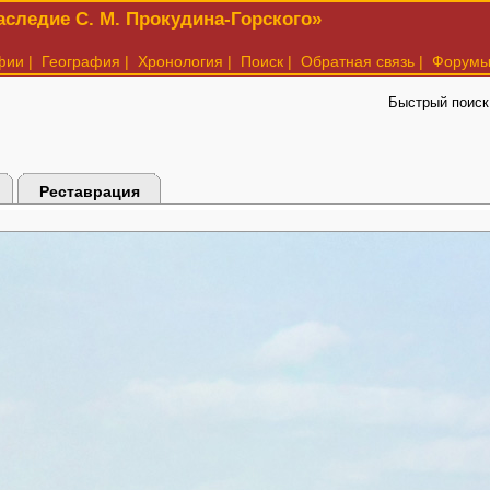
следие С. М. Прокудина-Горского»
фии
|
География
|
Хронология
|
Поиск
|
Обратная связь
|
Форум
Быстрый поиск
Реставрация