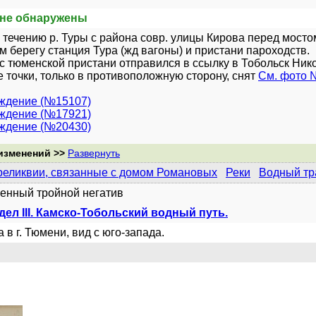
не обнаружены
 течению р. Туры с района совр. улицы Кирова перед мост
м берегу станция Тура (жд вагоны) и пристани пароходств.
. с тюменской пристани отправился в ссылку в Тобольск Нико
е точки, только в противоположную сторону, снят
См. фото 
уждение (№15107)
уждение (№17921)
уждение (№20430)
изменений >>
Развернуть
реликвии, связанные с домом Романовых
Реки
Водный тр
енный тройной негатив
дел III. Камско-Тобольский водный путь.
 в г. Тюмени, вид с юго-запада.