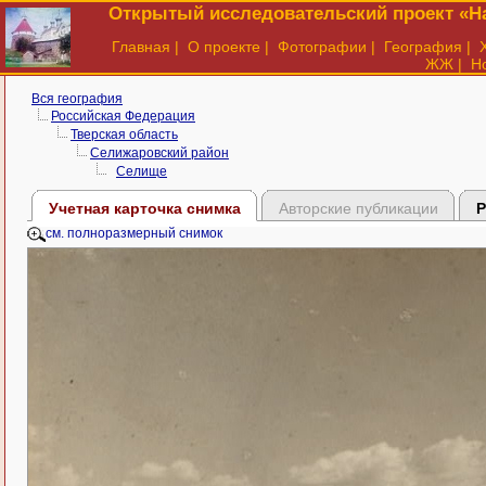
Открытый исследовательский проект «На
Главная
|
О проекте
|
Фотографии
|
География
|
ЖЖ
|
Н
Вся география
Российская Федерация
Тверская область
Селижаровский район
Селище
Учетная карточка снимка
Авторские публикации
Р
см. полноразмерный снимок