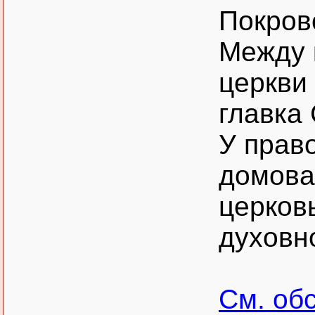
Покров
Между 
церкви
главка
У прав
домова
церков
духовн
См. об