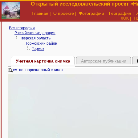
Открытый исследовательский проект «На
Главная
|
О проекте
|
Фотографии
|
География
|
ЖЖ
|
Н
Вся география
Российская Федерация
Тверская область
Торжокский район
Торжок
Учетная карточка снимка
Авторские публикации
см. полноразмерный снимок