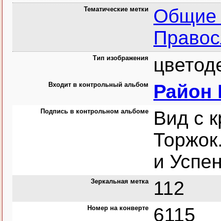
Тематические метки
Общие 
Правос
Тип изображения
цветод
Входит в контрольный альбом
Район 
Подпись в контрольном альбоме
Вид с к
Торжок
и Успе
Зеркальная метка
112
Номер на конверте
6115