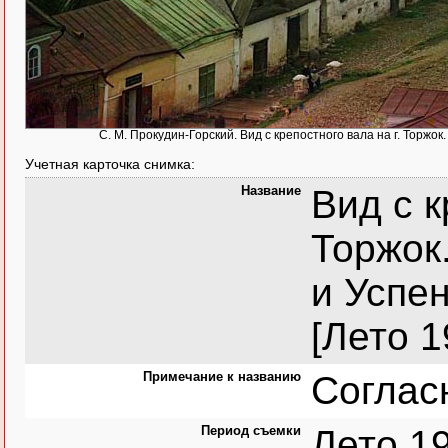
С. М. Прокудин-Горский. Вид с крепостного вала на г. Торжо
Учетная карточка снимка:
Название
Вид с к
Торжок
и Успе
[Лето 1
Примечание к названию
Соглас
Период съемки
Лето 1