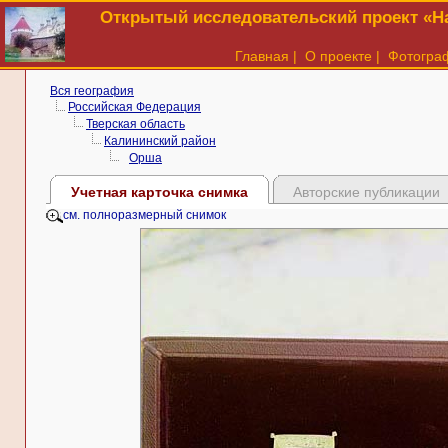
Открытый исследовательский проект «На
Главная
|
О проекте
|
Фотогра
Вся география
Российская Федерация
Тверская область
Калининский район
Орша
Учетная карточка снимка
Авторские публикации
см. полноразмерный снимок