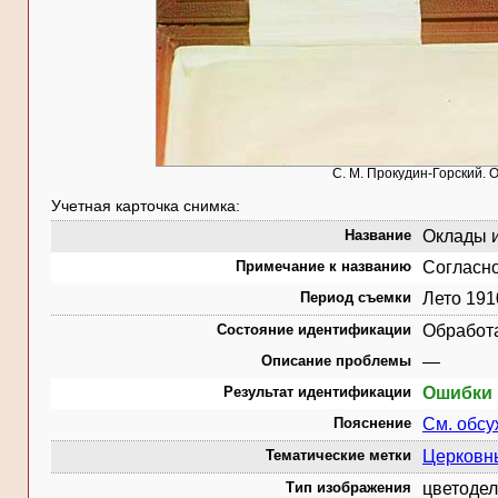
С. М. Прокудин-Горский. 
Учетная карточка снимка:
Название
Оклады и
Примечание к названию
Согласно
Период съемки
Лето 191
Состояние идентификации
Обработ
Описание проблемы
—
Результат идентификации
Ошибки 
Пояснение
См. обс
Тематические метки
Церковн
Тип изображения
цветодел