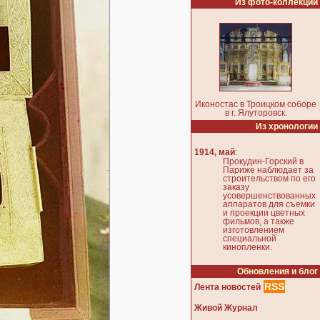
Из фото-коллекции
Иконостас в Троицком соборе
в г. Ялуторовск.
Из хронологии
:
1914, май
Прокудин-Горский в
Париже наблюдает за
строительством по его
заказу
усовершенствованных
аппаратов для съемки
и проекции цветных
фильмов, а также
изготовлением
специальной
кинопленки.
Обновления и блог
RSS
Лента новостей
Живой Журнал