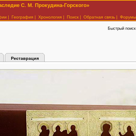
следие С. М. Прокудина-Горского»
фии
|
География
|
Хронология
|
Поиск
|
Обратная связь
|
Форум
Быстрый поиск
Реставрация