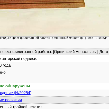
Оклады и крест филигранной работы. [Оршинский монастырь.] Лето 1910 года
 крест филигранной работы. [Оршинский монастырь.] [Лето 
 авторской подписи.
0 года
ано
не обнаружены
уждение (№20254)
ые реликвии
енный тройной негатив