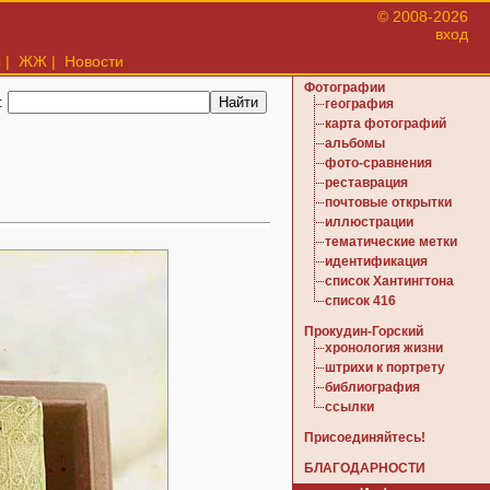
© 2008-2026
вход
ы
|
ЖЖ
|
Новости
Фотографии
:
география
карта фотографий
альбомы
фото-сравнения
реставрация
почтовые открытки
иллюстрации
тематические метки
идентификация
список Хантингтона
список 416
Прокудин-Горский
хронология жизни
штрихи к портрету
библиография
ссылки
Присоединяйтесь!
БЛАГОДАРНОСТИ