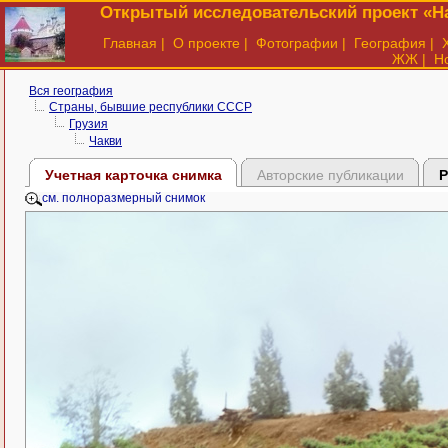
Открытый исследовательский проект «На
Главная
|
О проекте
|
Фотографии
|
География
|
ЖЖ
|
Н
Вся география
Страны, бывшие республики СССР
Грузия
Чакви
Учетная карточка снимка
Авторские публикации
Р
см. полноразмерный снимок