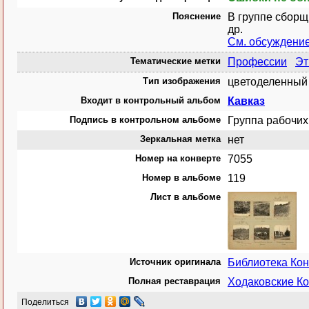
Пояснение
В группе сборщи
др.
См. обсуждени
Тематические метки
Профессии
Эт
Тип изображения
цветоделенный 
Входит в контрольный альбом
Кавказ
Подпись в контрольном альбоме
Группа рабочих 
Зеркальная метка
нет
Номер на конверте
7055
Номер в альбоме
119
Лист в альбоме
Источник оригинала
Библиотека Ко
Полная реставрация
Ходаковские Ко
Поделиться