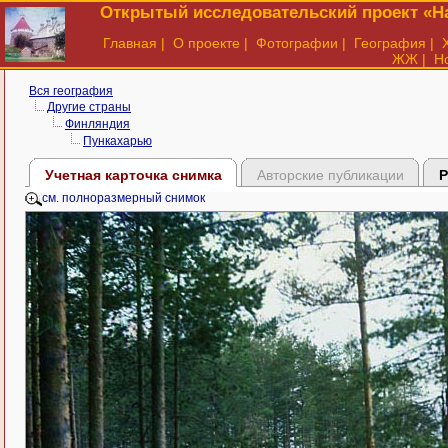
Открытый исследовательский проект «На
Главная
|
О проекте
|
Фотографии
|
География
|
ЖЖ
|
Н
Вся география
Другие страны
Финляндия
Пункахарью
Учетная карточка снимка
Авторские публикации
Р
см. полноразмерный снимок