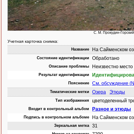
С. М. Прокудин-Горский
Учетная карточка снимка:
Название
На Сайменском озе
Состояние идентификации
Обработано
Описание проблемы
Неизвестно место
Результат идентификации
Идентифициров
Пояснение
См. обсуждение (
Тематические метки
Озера
Этюды
Тип изображения
цветоделенный тр
Входит в контрольный альбом
Разное и этюды
Подпись в контрольном альбоме
На Сайменском оз
Зеркальная метка
31
Номер на конверте