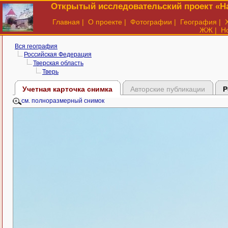
Открытый исследовательский проект «На
Главная
|
О проекте
|
Фотографии
|
География
|
ЖЖ
|
Н
Вся география
Российская Федерация
Тверская область
Тверь
Учетная карточка снимка
Авторские публикации
Р
см. полноразмерный снимок