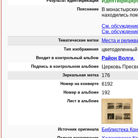
Результат идентификации
Идентифицир
Пояснение
В монастырских
находились пок
См. обсуждени
См. обсуждени
Тематические метки
Места и реликв
Тип изображения
цветоделенный 
Входит в контрольный альбом
Район Волги.
Подпись в контрольном альбоме
Церковь Пресвя
Зеркальная метка
176
Номер на конверте
6192
Номер в альбоме
192
Лист в альбоме
Источник оригинала
Библиотека Ко
Полная реставрация