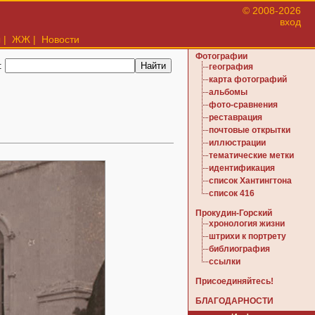
© 2008-2026
вход
ы
|
ЖЖ
|
Новости
Фотографии
:
география
карта фотографий
альбомы
фото-сравнения
реставрация
почтовые открытки
иллюстрации
тематические метки
идентификация
список Хантингтона
список 416
Прокудин-Горский
хронология жизни
штрихи к портрету
библиография
ссылки
Присоединяйтесь!
БЛАГОДАРНОСТИ