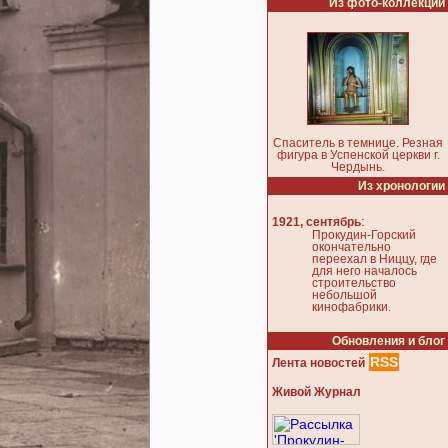
Из фото-коллекции
Спаситель в темнице. Резная
фигура в Успенской церкви г.
Чердынь.
Из хронологии
:
1921, сентябрь
Прокудин-Горский
окончательно
переехал в Ниццу, где
для него началось
строительство
небольшой
кинофабрики.
Обновления и блог
RSS
Лента новостей
Живой Журнал