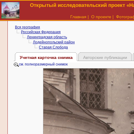
Открытый исследовательский проект «На
Главная
|
О проекте
|
Фотогра
Вся география
Российская Федерация
Ленинградская область
Лодейнопольский район
Старая Слобода
Учетная карточка снимка
Авторские публикации
см. полноразмерный снимок