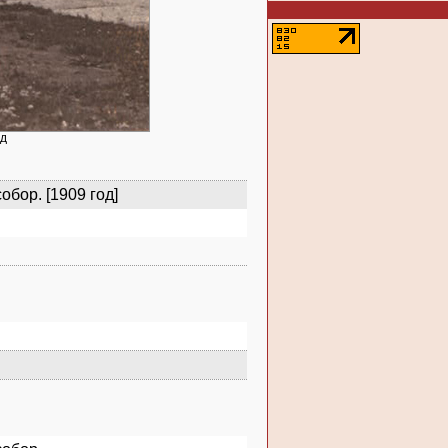
од
бор. [1909 год]