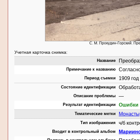
С. М. Прокудин-Горский. Пр
Учетная карточка снимка:
Название
Преображ
Примечание к названию
Согласно
Период съемки
1909 год
Состояние идентификации
Обработ
Описание проблемы
—
Результат идентификации
Ошибки 
Тематические метки
Монасты
Тип изображения
ч/б конт
Входит в контрольный альбом
Мариинс