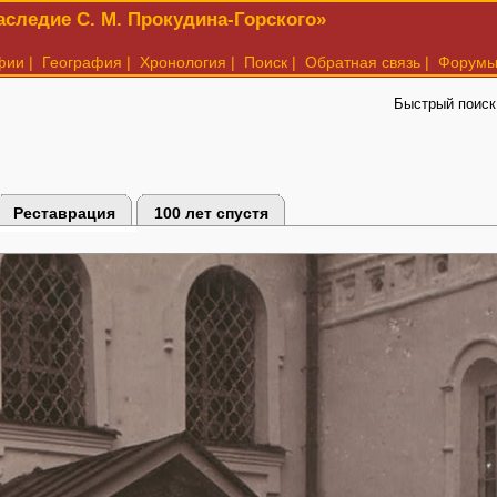
следие С. М. Прокудина-Горского»
фии
|
География
|
Хронология
|
Поиск
|
Обратная связь
|
Форум
Быстрый поиск
Реставрация
100 лет спустя