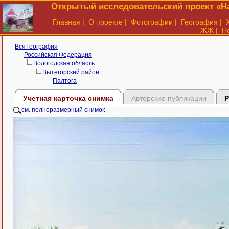
Открытый исследовательский проект «На
Главная
|
О проекте
|
Фотографии
|
География
|
ЖЖ
|
Н
Вся география
Российская Федерация
Вологодская область
Вытегорский район
Палтога
Учетная карточка снимка
Авторские публикации
Р
см. полноразмерный снимок