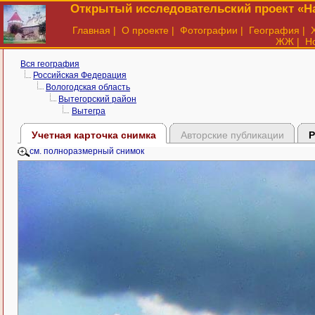
Открытый исследовательский проект «На
Главная
|
О проекте
|
Фотографии
|
География
|
ЖЖ
|
Н
Вся география
Российская Федерация
Вологодская область
Вытегорский район
Вытегра
Учетная карточка снимка
Авторские публикации
Р
см. полноразмерный снимок