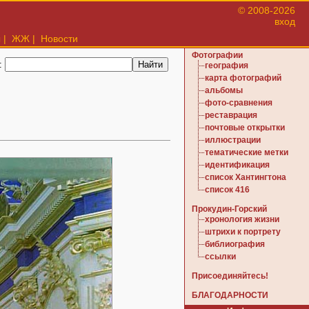
© 2008-2026
вход
ы
|
ЖЖ
|
Новости
Фотографии
:
география
карта фотографий
альбомы
фото-сравнения
реставрация
почтовые открытки
иллюстрации
тематические метки
идентификация
список Хантингтона
список 416
Прокудин-Горский
хронология жизни
штрихи к портрету
библиография
ссылки
Присоединяйтесь!
БЛАГОДАРНОСТИ