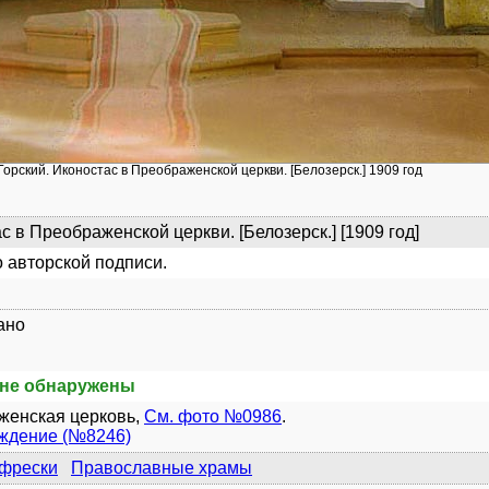
Горский. Иконостас в Преображенской церкви. [Белозерск.] 1909 год
с в Преображенской церкви. [Белозерск.] [1909 год]
 авторской подписи.
ано
не обнаружены
женская церковь,
См. фото №0986
.
уждение (№8246)
 фрески
Православные храмы