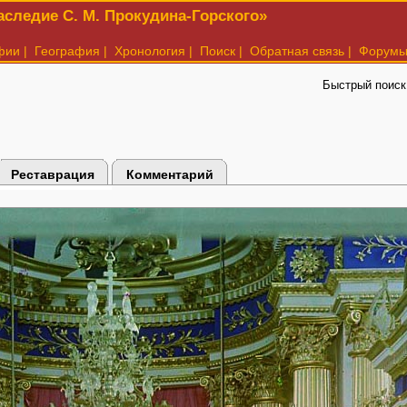
следие С. М. Прокудина-Горского»
фии
|
География
|
Хронология
|
Поиск
|
Обратная связь
|
Форум
Быстрый поиск
Реставрация
Комментарий