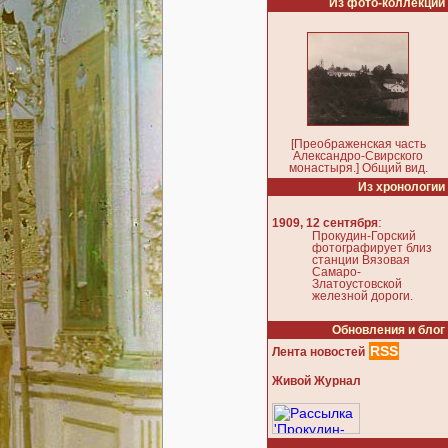
Из фото-коллекции
[Преображенская часть
Александро-Свирского
монастыря.] Общий вид.
Из хронологии
:
1909, 12 сентября
Прокудин-Горский
фотографирует близ
станции Вязовая
Самаро-
Златоустовской
железной дороги.
Обновления и блог
RSS
Лента новостей
Живой Журнал