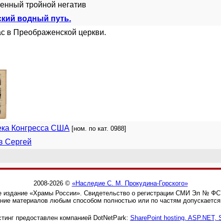
енный тройной негатив
кий водный путь.
с в Преображенской церкви.
ека Конгресса США
[ном. по кат. 0988]
в Сергей
2008-2026 ©
«Наследие С. М. Прокудина-Горского»
 издание «Храмы России». Свидетельство о регистрации СМИ Эл № ФС77
ние материалов любым способом полностью или по частям допускается 
тинг предоставлен компанией DotNetPark:
SharePoint hosting, ASP.NET,